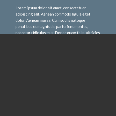
Lorem ipsum dolor sit amet, consectetuer
adipiscing elit. Aenean commodo ligula eget
dolor. Aenean massa. Cum sociis natoque
penatibus et magnis dis parturient montes,
nascetur ridiculus mus. Donec quam felis, ultricies
nec, pellentesque eu, pretium quis, sem. Nulla
consequat massa quis enim.
&
Light
Shadow
Donec quam felis, ultricies nec, pellentesque eu,