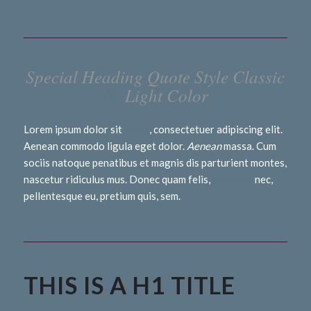
Special Heading Quote Style Classic
&
Light Color
Lorem ipsum dolor sit
amet
, consectetuer adipiscing elit.
Aenean commodo ligula eget dolor.
Aenean
massa. Cum
sociis natoque penatibus et magnis dis parturient montes,
nascetur ridiculus mus. Donec quam felis,
ultricies
nec,
pellentesque eu, pretium quis, sem.
THIS IS A H1 TITLE