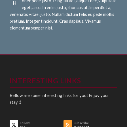
onec pede justo, fringilla vel, aliquet nec, vulputate
H
eget, arcu. In enim justo, rhoncus ut, imperdiet a,
venenatis vitae, justo. Nullam dictum felis eu pede mollis
pretium. Integer tincidunt. Cras dapibus. Vivamus
elementum semper nisi.
INTERESTING LINKS
Bellow are some interesting links for you! Enjoy your
stay :)
Follow
Subscribe
on X
to RSS Feed