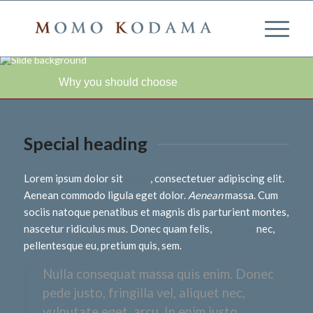
Why you should choose
Special heading
Lorem ipsum dolor sit
amet
, consectetuer adipiscing elit.
Aenean commodo ligula eget dolor.
Aenean
massa. Cum
sociis natoque penatibus et magnis dis parturient montes,
nascetur ridiculus mus. Donec quam felis,
ultricies
nec,
pellentesque eu, pretium quis, sem.
Nulla consequat massa quis enim. Donec
pede justo, fringilla vel, aliquet nec,
vulputate eget, arcu. In enim justo,