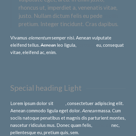
rhoncus ut, imperdiet a, venenatis vitae,
justo. Nullam dictum felis eu pede
mollis
pretium. Integer tincidunt. Cras dapibus.
Vivamus
elementum
semper nisi. Aenean vulputate
eleifend tellus.
Aenean
leo ligula,
porttitor
eu, consequat
vitae, eleifend ac, enim.
Special heading Light
Lorem ipsum dolor sit
amet
, consectetuer adipiscing elit.
Aenean commodo ligula eget dolor.
Aenean
massa. Cum
sociis natoque penatibus et magnis dis parturient montes,
nascetur ridiculus mus. Donec quam felis,
ultricies
nec,
pellentesque eu, pretium quis, sem.