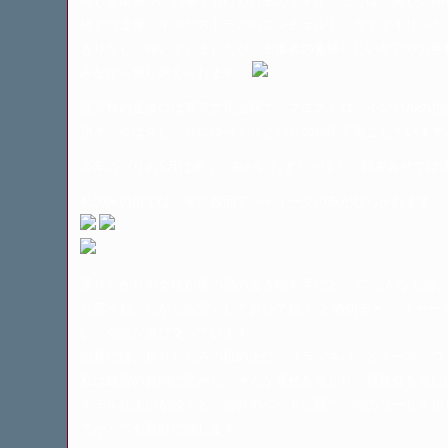
同じ音楽祭がびわ湖でも行われるのですが、ここは、美しい湖
姉との連弾、オーケストラとのコンチェルト、ヴァイオリンと
きりなしに弾いていましたが、主催者の素晴らしいケアやお客
みながら乗り越えられます。
音楽祭の直後には東京文化会館で、マエストロ・インバルの指
頂き、今は久しぶりにゆっくりとパリの自宅で過ごしています
今年のパリの5月は寒く、春がいたずらっぽく、顔をみせては
私の家の前では、年に数回アンティークの市がひらかれます。
通りがかりの女性が豚の頭の置き物を手にとって”こんなもの
ら買うわ。だからお安くしておいてね！”と値切ると、”チャー
い、会話が飛び交っています。
お昼には、折りたたみの机の上に、フランスパンとチーズ、ワ
私は練習の合間に窓から、そんな景色を見たり、展覧会を見に
ホテル住まいが続くと、自分のベッドに寝て、朝のコーヒを作
てがとても新鮮に感じます。