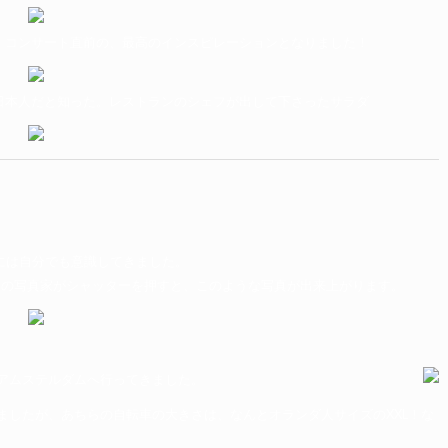
 コンサート直前の、最高のインスピレーションとなりました！
日本人だと知った。レストランのシェフが出して下さったサラダ
には自分でも意識してきました。
その写真家がシャッターを押すと、このような写真が出来上がります。
アムステルダムへ行ってきました。
ましたが、あちらの自転車の大きさは、なんとオランダ人サイズのXXL！な