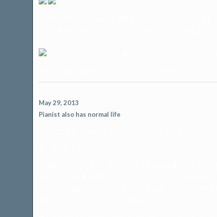
18世紀の僧院とその納屋を偶然見たリヒテルが”ここで演奏を
この音楽祭で演奏するのは、今回が2回目ですが、今回はとて
した。
テツラフ氏とリハーサル。後ろのステンドグラスはリヒテル
さあ、これから夏休み！…といっても、次の勉強と、メシアン
May 29, 2013
Pianist also has normal life
「ピアニストの普段の生活は、どのような一日ですか？」
良く聞かれる質問です。
この春は海を渡る旅行が多く、色々な作曲家の違った曲を沢山
5月には、毎年東京国際フォーラムで行われ、今年で第9回目を
ユニークで素晴らしいこの音楽祭に、私は第一回目から毎年参
期することなく、今年もまた大成功に終わりました。