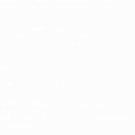
作品ですが、今見ても聴いても、やはり天才的な発想や表現は新鮮で、色々と
います。
ャズピアニスト、小曽根真さんとも演奏しています。
師は、有名なモーリス・ベジャールをはじめ、100人以上もいると言われて
インスピレーションを与え続けることと思います。
蓮”を、ロイヤル・スコッティシュ・オーケストラとともにCD録音するため
終了後のスコッチ・ウイスキーは、特別美味しく感じました！
Q
の最終回を、ホールの素晴らしいスタッフとお客さんに暖かく見守られた中
ルを終え、パリに戻りました。
演奏。 ここは有名なピアニスト、スヴャトスラフ・リヒテルが30年近く
が沢山行われた場所。