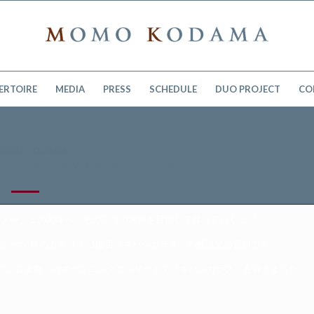
ERTOIRE
MEDIA
PRESS
SCHEDULE
DUO PROJECT
CO
ANESE JOURNAL -
IRATION FROM GREAT NATURE
メージュの高峰へ、その三つの氷河を目指して昇っていく…。”
の一つ”鳥のカタログ” 1曲目『キバシガラス』の解説文の冒頭です。
アン音楽祭」のオープニングコンサートで『キバシガラス』を弾きました。