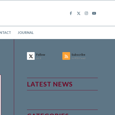
NTACT
JOURNAL
Follow
Subscribe
on X
to RSS Feed
LATEST NEWS