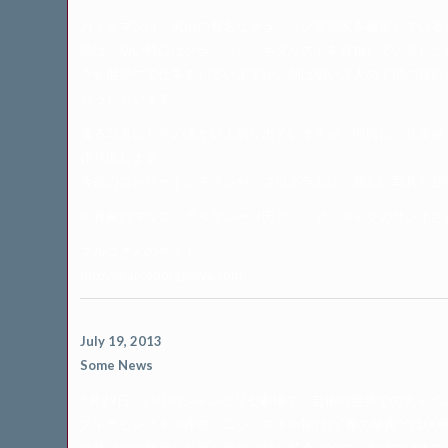
カメラマンは、沢山の有名なクラシック音楽家を撮影している
彼は、幼い時にはクラシック・ギタリストを目指していました
今や世界中で仕事をしていますが、朝は幼い３人の子供の寝起
らっしゃいます。
撮る写真にもその暖かい人柄が出ていますが、同時に、音楽家
作り出します。
今後のコンサートのチラシや、プログラムに、新しい写真が登
写真家のマルコ・ボルグレーべ氏と、ヘア・メイクのサンネさ
マルコさんのサイト
http://marcoborggreve.com
July 19, 2013
Some News
5月29日、パリのシャンゼリゼ劇場で、芸術の世界での大イベ
ストラビンスキー作曲、二ジンスキー振付の”春の祭典”の10
当時はその斬新な音楽と振付に対し賛否評論で、劇場では大ス