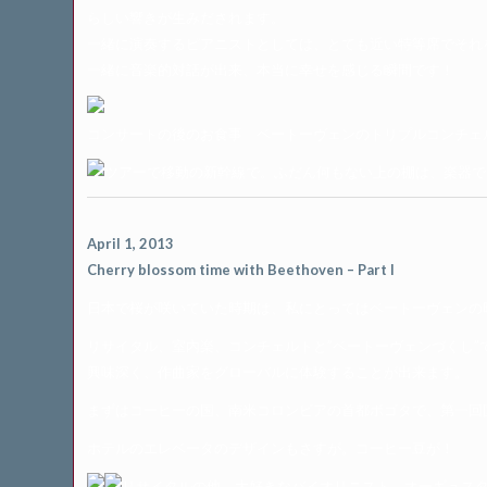
らしい響きが生みだされます。
一緒に演奏するピアニストとしては、とても近い特等席でそれ
一緒に音楽的対話が出来、本当に幸せを感じる瞬間です！
コンサートの後のお食事 ベートーヴェンのトリプルコンチェ
ツアーで移動の新幹線で。ふだん何もない上の棚は、楽器で
April 1, 2013
Cherry blossom time with Beethoven – Part I
日本で桜が咲いていた時期は、私にとってはベートーヴェンの
リサイタル、室内楽、コンチェルトと”ベートーヴェンづくし”
興味深く、作曲家をグローバルに体験することが出来ます。
まずはコーヒーの国、南米コロンビアの首都ボゴタで、第一回
ホテルのエレベータのデザインもさすが。コーヒー豆が！
リサイタルの他、大好きなバイオリニスト、オーギュスタ