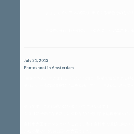
まさしくメシアンの解説に出てくる景色そのもの！
音楽祭が行われた教会。 ちなみに、ピアニストが
July 31, 2013
Photoshoot in Amsterdam
”目をきちんと開きましょう”というのは、取材で撮影される時
それが、一流の写真家に〝口を意識して”と、言われ、さらに
そうです、これは確かにワタクシでございます！
１０月に発売になる新しいＣＤなどに使用する写真を撮りに、
自転車大国オランダということで、私も自転車で撮影に向かい
かなか足がペダルに届かず大変でした。