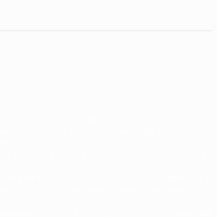
活なのです！
の充電にもなります。
ンのトリプル・コンチェルトを演奏するツアーです。
ーケストラのひとつ、ウィーン・フィルハーモ二ー交響楽団のソリストが沢
日本ツアーを行っています。
ト1番でツアーをしましたが、指揮者なしでコンサートマスターがリードを
た音楽家が集まり、グローバル化をして、ハイレベルで、”国際的”な音を出
楽団だけは、ウィーンの伝統を受け継いだ音楽家しか入団が出来ないことに
微妙な間の取り方や呼吸が見事に一体となり、ウィーンの香り溢れる、素晴