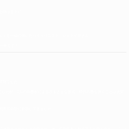
を聴ける上に、
ルトを一緒に弾いたバイオリニスト シュトイデさん。
一杯です！
時期でした。
でしたが、1人の作曲家によるさまざまな形式、時代の曲を弾くことは大変
国際音楽祭に参加してきました。
ン•デュメーさんとのデュオ、そして元気あふれるアムステルダム・シンフ