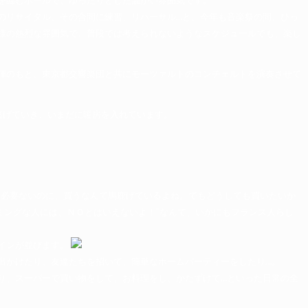
を臨むホールで、ゆったりとした温かい雰囲気です。
のリサイタル、その合間に練習、リハーサル…と、今年も音楽祭の間、ひっ
様の熱烈な雰囲気で、普段では考えられないようなスケジュールでも、楽し
揮のもと、東京都交響楽団と共にモーツァルトのコンチェルトを演奏させて
。
逃げていき、いまだに暖房を入れています。
、必要ないのに、買うなんて馬鹿げているよね。でもどうしても買いたいか
ミングな人には、ＮＯとはいえないよ！”なんて、いかにもフランス人らし
インが並びます。
出かけたり、友達たちを招いて、簡単なホームパーティーをしたり…。
り、スーパーで買い物をして、お料理をし、かたずけて…といった日常の全