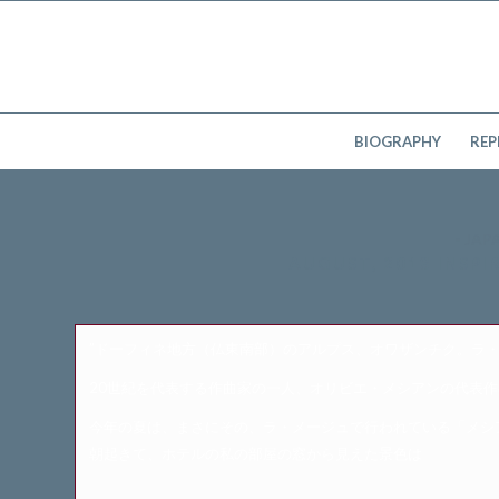
BIOGRAPHY
REP
- JAP
AUGUST, 2013 INSP
”ドーフィネ地方（仏東南部）のアルプス、オワザンチク。ラ・
20世紀を代表する作曲家の一人、オリビエ・メシアンの代表作
今年の夏は、まさにその、ラ・メージュで行われている「メシ
朝起きて、ホテルの私の部屋の窓から見えた景色は