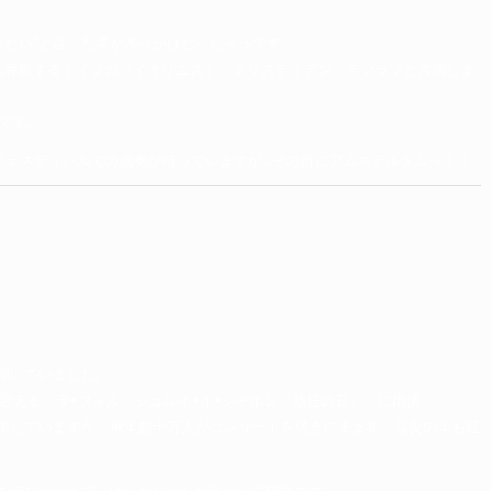
したい”と言った事がきっかけだったそうです。
も尊敬するドイツのバイオリニスト・クリスティアン・テツラフと共演しま
です。
フェスティバルでの演奏が待っていますが…その前にアムステルダムへ！！
弾いていました。
迎える「ラ•フォル・ジュルネ•オ•ジャポン『熱狂の日』」に出演。
加していますが、例年数十万人がコンサートを聴きに来ます。震災の年も延