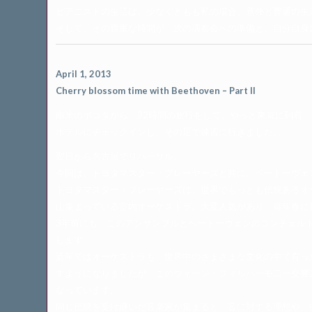
ピアニストの生活は、少なくともも私の場合、意外と普通の生
そして、その貴重な時間が、次の演奏会への準備と、自分自身
April 1, 2013
Cherry blossom time with Beethoven – Part II
南米のボゴタから、32時間の旅行をして、やっと東京に到着、
ホテルにチェックインし、その足で練習に行きました。
翌日から名古屋でリハーサル。
今回は、トヨタマスター・プレーヤーズと共に、ベートーヴェ
トヨタマスター・プレーヤーズは、世界でもっとも伝統あるオ
山集まっている室内オーケストラ。大変人気があり、毎年春に
3年前にも、このアンサンブルとベートーヴェンのコンチェル
します。
近年ではオーケストラも、世界中のさまざまな文化の中で育っ
すようになりましたが、このウィーン・フィルハーモ二ー交響
なっています。
同じ伝統を受け継いだ音楽家が集まると、音に対する理想や、