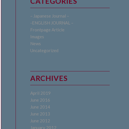
CATEGORIES
– Japanese Journal –
-ENGLISH JOURNAL –
Frontpage Article
Images
News
Uncategorized
ARCHIVES
April 2019
June 2016
June 2014
June 2013
June 2012
January 2012