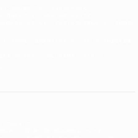
オランダの写真家、マルコ・ボルググレーべさん。
が、怪我をしてしまい、写真家に転向したそうです。
きの顔を見たいので、なるべくアムステルダムを離れないという子煩悩でい
一人一人の特徴、一瞬の表情をとらえ、さらにそれに合った雰囲気を見事に
場すると思いますが・・・新しい児玉桃もどうぞよろしく！
ん
ントがありました。
0周年を祝って、同じ舞台で同じ演目の再現があったのです。
キャンダル！公演の最中に椅子を投げるお客さんもいたそうです。