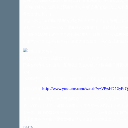
100年が経ち、世界中で演奏されて今や“古典”となったこの
考えさせられます。
実は、私もこの”春の祭典”を姉と2台のピアノでよく演奏して
そして、少しユニークな〝即興付きの春祭”を、素晴らしいジ
初演から100年もの間にこの音楽に振り付けをしたバレエ振付
いますが、これからもきっとさまざまな形で、色々な芸術家に
100年前のちらし
6月には、初めて英国のスコットランドへ行きました。
日本を代表する作曲家、細川俊夫先生のピアノ協奏曲〝月夜の
です。
北国独特の、冷たくて美しい光が夜中まで町を照らして、録音
録音の風景
http://www.youtube.com/watch?v=VPwHD1XyPr
その後日本に飛び、水戸芸術館で〝ドビュッシー・シリーズ”
で、めでたく終了、 岐阜の素敵なクララザールでのリサイタ
シーズン最後のコンサートは、フランス、トゥールの音楽祭での
音楽監督をつとめ、歴史に残るリサイタルや室内楽コンサート