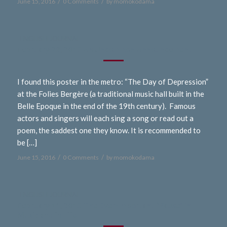
/
/
June 15, 2016
0 Comments
by
momokodama
-ENGLISH JOURNAL -
February 22, 2013 An Uncommon Announcement
I found this poster in the metro: “The Day of Depression”
at the Folies Bergère (a traditional music hall built in the
Belle Epoque in the end of the 19th century). Famous
actors and singers will each sing a song or read out a
poem, the saddest one they know. It is recommended to
be […]
/
/
June 15, 2016
0 Comments
by
momokodama
-ENGLISH JOURNAL -
February 11, 2013 The Ever-Important “Pause” in
Music and in Life