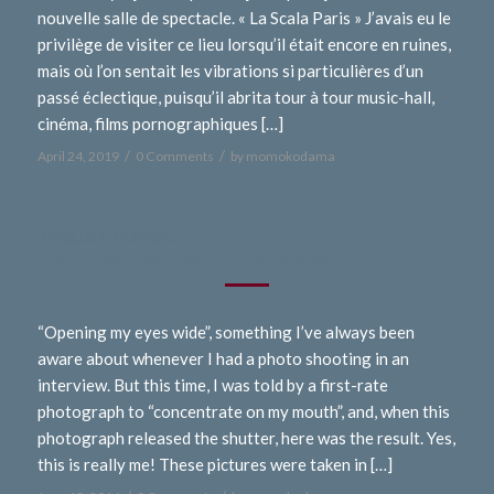
nouvelle salle de spectacle. « La Scala Paris » J’avais eu le
privilège de visiter ce lieu lorsqu’il était encore en ruines,
mais où l’on sentait les vibrations si particulières d’un
passé éclectique, puisqu’il abrita tour à tour music-hall,
cinéma, films pornographiques […]
/
/
April 24, 2019
0 Comments
by
momokodama
-ENGLISH JOURNAL -
July 31, 2013 Photoshoot in Amsterdam
“Opening my eyes wide”, something I’ve always been
aware about whenever I had a photo shooting in an
interview. But this time, I was told by a first-rate
photograph to “concentrate on my mouth”, and, when this
photograph released the shutter, here was the result. Yes,
this is really me! These pictures were taken in […]