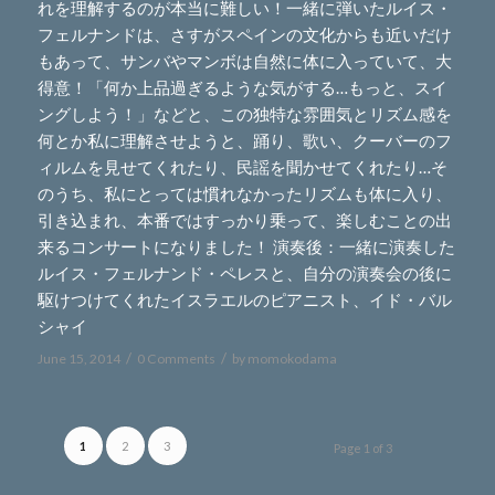
れを理解するのが本当に難しい！一緒に弾いたルイス・
フェルナンドは、さすがスペインの文化からも近いだけ
もあって、サンバやマンボは自然に体に入っていて、大
得意！「何か上品過ぎるような気がする…もっと、スイ
ングしよう！」などと、この独特な雰囲気とリズム感を
何とか私に理解させようと、踊り、歌い、クーバーのフ
ィルムを見せてくれたり、民謡を聞かせてくれたり…そ
のうち、私にとっては慣れなかったリズムも体に入り、
引き込まれ、本番ではすっかり乗って、楽しむことの出
来るコンサートになりました！ 演奏後：一緒に演奏した
ルイス・フェルナンド・ペレスと、自分の演奏会の後に
駆けつけてくれたイスラエルのピアニスト、イド・バル
シャイ
/
/
June 15, 2014
0 Comments
by
momokodama
1
2
3
Page 1 of 3