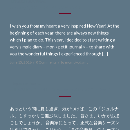
-ENGLISH JOURNAL -
January 1, 2013 HAPPY NEW YEAR!
I wish you from my heart a very inspired New Year! At the
beginning of each year, there are always new things
which I plan to do. This year, I decided to start writing a
very simple diary – mon « petit journal » – to share with
you the wonderful things I experienced through […]
/
/
June 15, 2016
0 Comments
by
momokodama
- Japanese Journal -
JULY-AUGUST 2014 Summer Festivals 2014 Part 1
あっという間に夏も過ぎ、気がつけば、この「ジュルナ
ル」もすっかりご無沙汰しました。 皆さま、いかがお過
ごしでしょうか。 音楽家にとって、正式な音楽シーズン
は６月で終わり。７月から、「夏の音楽祭」の シーズン