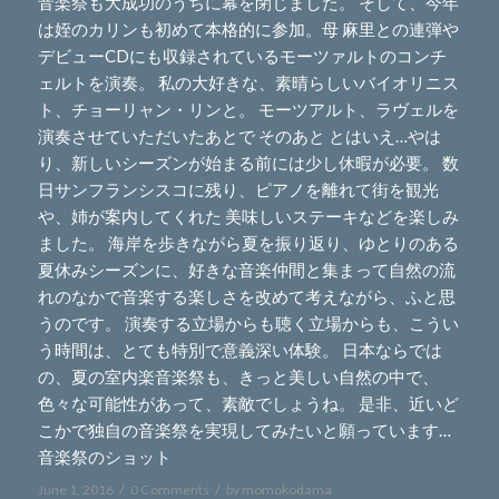
音楽祭も大成功のうちに幕を閉じました。 そして、今年
は姪のカリンも初めて本格的に参加。母 麻里との連弾や
デビューCDにも収録されているモーツァルトのコンチ
ェルトを演奏。 私の大好きな、素晴らしいバイオリニス
ト、チョーリャン・リンと。 モーツアルト、ラヴェルを
演奏させていただいたあとで そのあと とはいえ…やは
り、新しいシーズンが始まる前には少し休暇が必要。 数
日サンフランシスコに残り、ピアノを離れて街を観光
や、姉が案内してくれた 美味しいステーキなどを楽しみ
ました。 海岸を歩きながら夏を振り返り、ゆとりのある
夏休みシーズンに、好きな音楽仲間と集まって自然の流
れのなかで音楽する楽しさを改めて考えながら、ふと思
うのです。 演奏する立場からも聴く立場からも、こうい
う時間は、とても特別で意義深い体験。 日本ならでは
の、夏の室内楽音楽祭も、きっと美しい自然の中で、
色々な可能性があって、素敵でしょうね。 是非、近いど
こかで独自の音楽祭を実現してみたいと願っています…
音楽祭のショット
/
/
June 1, 2016
0 Comments
by
momokodama