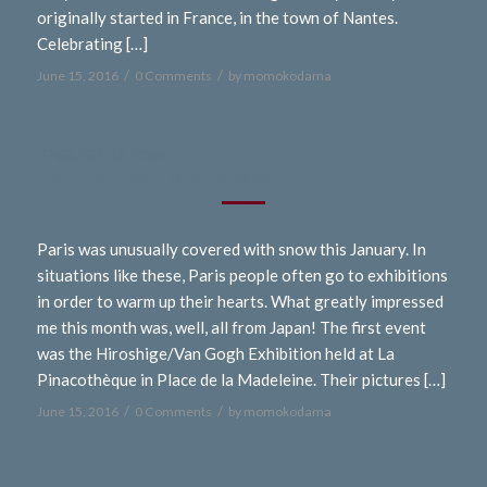
originally started in France, in the town of Nantes.
Celebrating […]
/
/
June 15, 2016
0 Comments
by
momokodama
-ENGLISH JOURNAL -
February 1, 2013 Japan in Paris?
Paris was unusually covered with snow this January. In
situations like these, Paris people often go to exhibitions
in order to warm up their hearts. What greatly impressed
me this month was, well, all from Japan! The first event
was the Hiroshige/Van Gogh Exhibition held at La
Pinacothèque in Place de la Madeleine. Their pictures […]
/
/
June 15, 2016
0 Comments
by
momokodama