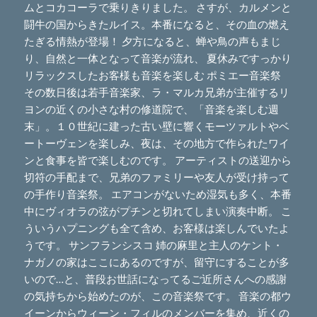
ムとコカコーラで乗りきりました。 さすが、カルメンと
闘牛の国からきたルイス。本番になると、その血の燃え
たぎる情熱が登場！ 夕方になると、蝉や鳥の声もまじ
り、自然と一体となって音楽が流れ、 夏休みですっかり
リラックスしたお客様も音楽を楽しむ ポミエー音楽祭
その数日後は若手音楽家、ラ・マルカ兄弟が主催するリ
ヨンの近くの小さな村の修道院で、「音楽を楽しむ週
末」。１０世紀に建った古い壁に響くモーツァルトやベ
ートーヴェンを楽しみ、夜は、その地方で作られたワイ
ンと食事を皆で楽しむのです。 アーティストの送迎から
切符の手配まで、兄弟のファミリーや友人が受け持って
の手作り音楽祭。 エアコンがないため湿気も多く、本番
中にヴィオラの弦がプチンと切れてしまい演奏中断。 こ
ういうハプニングも全て含め、お客様は楽しんでいたよ
うです。 サンフランシスコ 姉の麻里と主人のケント・
ナガノの家はここにあるのですが、留守にすることが多
いので…と、普段お世話になってるご近所さんへの感謝
の気持ちから始めたのが、この音楽祭です。 音楽の都ウ
イーンからウィーン・フィルのメンバーを集め、近くの