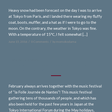
Heavy snow had been forecast on the day I was to arrive
at Tokyo from Paris, and I landed there wearing my fluffy
coat, boots, muffler, and a hat as if I were to go to the
moon. On the contrary, the weather in Tokyo was fine.
With a temperature of 15℃, I felt somewhat […]
/
/
June 15, 2016
0 Comments
by
momokodama
-ENGLISH JOURNAL -
February 8, 2013 Happenings at the “Festival Follles
Journees de Nantes”
February always arrives together with the music festival
of “la Folle Journée de Nantes”! This music festival
gathering tens of thousands of people, and which has
also been held for the past few years in Japan at the
Tokyo International Forum during the May holidays,