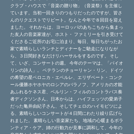
クラブ・ハウスで「音楽の贈り物」（音楽祭）を主催し
ています。当初一回きりのつもりだったのですが、皆さ
んのリクエストでリピート。なんと今年で８回目を迎え
ました。 それからは、ヨーロッパのあちこちから集まっ
た友人の音楽家達が、ホスト・ ファミリーを引き受けて
くださるご近所のお宅に泊まり、毎日、毎日ちがったお
家で素晴らしいランチとディナーをご馳走になりなが
ら、３日間好きなだけリハーサルをするのです。 そし
て、いざ、コンサートの週。 今年のテーマは、「バイオ
リンの詩人」。 ベテランのチョーリャン・リン、ドイツ
の希望の星ベロニカ・エベルレ、エリザベート・コンク
ール優勝ホヤホヤのロシアのバラノフ、アメリカの才能
あふれるケネス君、ベルリン・フィルのコントラバス奏
者ディクソンさん、日本からは、ハイフェッツの愛弟子
だった亀井由紀子さん、そしてチェロのハイモビツによ
る、素晴らしいコンサートが４日間にわたり繰り広げら
れました。 素晴らしい音楽家たち、地域の心暖まるボラ
ンティア・ケア、姉の行動力が見事に調和して、今年の