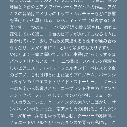
麻里と２台のピアノでバーバーやアダムスの作品。アダ
ムスの音楽はアメリカのポップ・カルチャーなどに影響
を受けたかと思われる、レペティティブ（反復する）音
楽です。一つのモチーフが20分近く繰り返され、微妙に
変化していく楽曲。２台のピアノが入れ子になるように
書かれていて、少しでも数え間違えると歯車が噛み合わ
なくなり、大変な事に！…という緊張感もありますが、
やはりよく一緒に弾いている姉。本番はびっくりするほ
どバッチリと合いました。 二つ目は、スペインの素晴ら
しいピアニスト、ルイス・フェルナンド・ペレスと２台
のピアノ。これは姉とはまた違うプログラム。バーンシ
ュタインの『ウエスト・サイド・ストーリー』、クーパ
ーの音楽から影響された、コープランド作曲の『ダンツ
ォン・クバーノ』。そして、サンバを含む、ミヨーの
『スカラムーシュ』と、スイングの大きい曲ばかり。サ
ンバやマンボといった、南アメリカの揺れるようなダン
ス、変拍子、葉巻を吸って楽しむ、クーパーの雰囲気…
メヌエットやワルツといったダンスで育った私には、こ