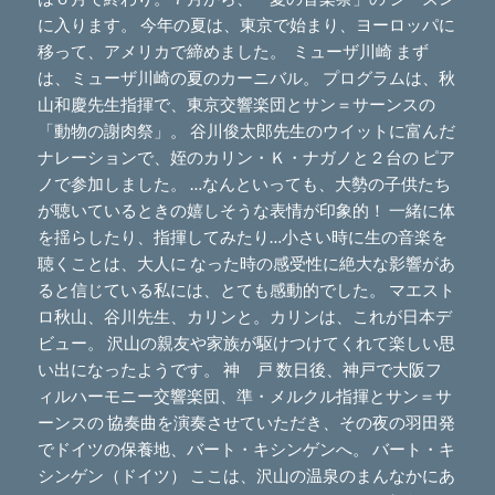
に入ります。 今年の夏は、東京で始まり、ヨーロッパに
移って、アメリカで締めました。 ミューザ川崎 まず
は、ミューザ川崎の夏のカーニバル。 プログラムは、秋
山和慶先生指揮で、東京交響楽団とサン＝サーンスの
「動物の謝肉祭」。 谷川俊太郎先生のウイットに富んだ
ナレーションで、姪のカリン・Ｋ・ナガノと２台の ピア
ノで参加しました。 …なんといっても、大勢の子供たち
が聴いているときの嬉しそうな表情が印象的！ 一緒に体
を揺らしたり、指揮してみたり…小さい時に生の音楽を
聴くことは、大人に なった時の感受性に絶大な影響があ
ると信じている私には、とても感動的でした。 マエスト
ロ秋山、谷川先生、カリンと。カリンは、これが日本デ
ビュー。 沢山の親友や家族が駆けつけてくれて楽しい思
い出になったようです。 神 戸 数日後、神戸で大阪フ
ィルハーモニー交響楽団、準・メルクル指揮とサン＝サ
ーンスの 協奏曲を演奏させていただき、その夜の羽田発
でドイツの保養地、バート・キシンゲンへ。 バート・キ
シンゲン（ドイツ） ここは、沢山の温泉のまんなかにあ