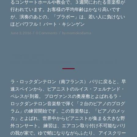
るコンサートホールや教会で、３週間にわたる音楽祭が
行われています。お客様の平均年齢はかなり高いです
が、演奏のあとの、「ブラボー」は、若い人に負けない
ほどパワフル！ バート・キシンゲン
/
/
June 3, 2016
0 Comments
by
momokodama
- Japanese Journal -
JULY-AUGUST 2014 Summer Festivals 2014 Part 2
ラ・ロックダンテロン（南フランス） パリに戻ると、早
速スペインから、ピアニストのルイス・フェルナンド・
ペレスが 到着。 プロヴァンスの奥座敷とよばれるラ・
ロックダンテロン音楽祭で弾く「２台のピアノのプログ
ラム」の練習開始です。この音楽祭は、「ピアノのメッ
カ」とよばれ、世界中からピアニストが集まる大きな野
外コンサート。 練習は、エアコン取り付け不可能なパリ
の我が家で。ゆで蛸になりながらふたり、 アイスクリー