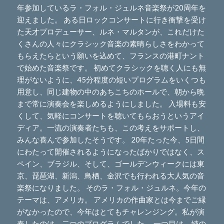
年参加しているラ・フォル・ジュルネ音楽祭が20周年を
迎えました。 ある日ロックコンサートに行き衝撃を受け
た天才プロデューサー、ルネ・マルタンが、これだけた
くさんの人々にクラシック音楽の素晴らしさをわかって
もらえたらという願いを込めて、フランスの港町ナント
で始めた音楽祭です。 初めてクラシックを聴く人にも無
理がないように、45分程度の短いプログラムをいくつも
用意し、同じ建物の中のあちこちのホールで、朝から晩
まで常に演奏会を楽しめるようにしました。 入場料も安
くして、気軽にコンサートを聴いてもらおうというアイ
ディア。一流の演奏者たちも、この考えをサポートし、
みんな喜んで参加したそうです。 20年たった今、5日間
にわたって開催されるようになったばかりではなく、ス
ペイン、ブラジル、そして、ゴールデンウィークには東
京、琵琶湖、新潟、鳥栖、金沢でも行われる大人気の音
楽祭になりました。 そのラ・フォル・ジュルネ。今年の
テーマは、アメリカ。 アメリカの作曲家とは今までご縁
がなかったので、今年はとてもチャレンジング。私が演
奏したのは、二つのプログラムでした。 一つ目は、姉の