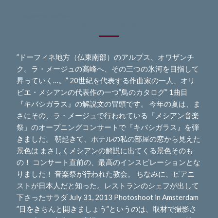
- Japanese Journal -
August, 2013 Inspiration from Great Nature
”ドーフィネ地方（仏東南部）のアルプス、オワザンチ
ク。ラ・メージュの高峰へ、その三つの氷河を目指して
昇っていく…。” 20世紀を代表する作曲家の一人、オリ
ビエ・メシアンの代表作の一つ”鳥のカタログ” 1曲目
『キバシガラス』の解説文の冒頭です。 今年の夏は、ま
さにその、ラ・メージュで行われている「メシアン音楽
祭」のオープニングコンサートで『キバシガラス』を弾
きました。 朝起きて、ホテルの私の部屋の窓から見えた
景色は まさしくメシアンの解説に出てくる景色そのも
の！ コンサート直前の、最高のインスピレーションとな
りました！ 音楽祭が行われた教会。 ちなみに、ピアニ
ストが日本人だと知った。レストランのシェフが出して
下さったサラダ July 31, 2013 Photoshoot in Amsterdam
”目をきちんと開きましょう”というのは、取材で撮影さ