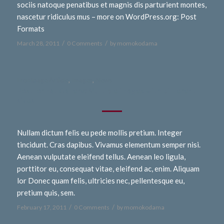
sociis natoque penatibus et magnis dis parturient montes,
nascetur ridiculus mus – more on WordPress.org: Post
Formats
/
/
March 28, 2011
0 Comments
by
momokodama
Frontpage Article
,
Images
,
News
Postformat Gallery: Multiple images with different
sizes
Nullam dictum felis eu pede mollis pretium. Integer
tincidunt. Cras dapibus. Vivamus elementum semper nisi.
Aenean vulputate eleifend tellus. Aenean leo ligula,
porttitor eu, consequat vitae, eleifend ac, enim. Aliquam
lor Donec quam felis, ultricies nec, pellentesque eu,
pretium quis, sem.
/
/
February 17, 2011
0 Comments
by
momokodama