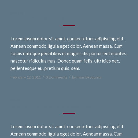
Images
Indented Quotes and Images – beautiful
Lorem ipsum dolor sit amet, consectetuer adipiscing elit.
Aenean commodo ligula eget dolor. Aenean massa. Cum
sociis natoque penatibus et magnis dis parturient montes,
nascetur ridiculus mus. Donec quam felis, ultricies nec,
pellentesque eu, pretium quis, sem.
/
/
February 12, 2011
0 Comments
by
momokodama
News
Another title for our pretty cool blog
Lorem ipsum dolor sit amet, consectetuer adipiscing elit.
Aenean commodo ligula eget dolor. Aenean massa. Cum