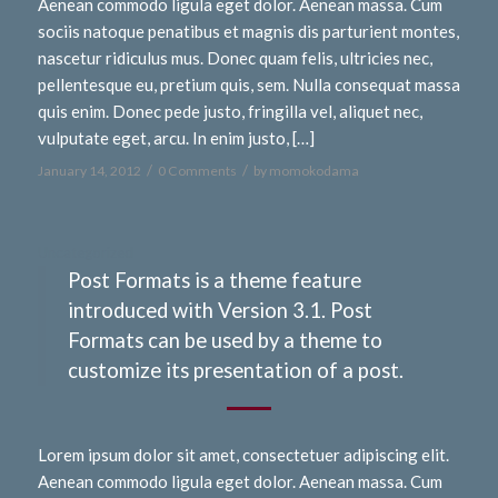
Aenean commodo ligula eget dolor. Aenean massa. Cum
sociis natoque penatibus et magnis dis parturient montes,
nascetur ridiculus mus. Donec quam felis, ultricies nec,
pellentesque eu, pretium quis, sem. Nulla consequat massa
quis enim. Donec pede justo, fringilla vel, aliquet nec,
vulputate eget, arcu. In enim justo, […]
/
/
January 14, 2012
0 Comments
by
momokodama
Uncategorized
Post Formats is a theme feature
introduced with Version 3.1. Post
Formats can be used by a theme to
customize its presentation of a post.
Lorem ipsum dolor sit amet, consectetuer adipiscing elit.
Aenean commodo ligula eget dolor. Aenean massa. Cum