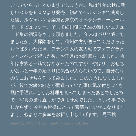
ごしでいらっしゃいますでしょうか。 私は昨年の秋に新
しいＣＤをＥＣＭより発売、初めてヘルシンキで演奏し
た後、ルツェルン音楽祭と東京のオペラシティーホール
で、ドビュッシー、そして細川俊夫先生の新しいエチュ
ード集の初演をさせて頂きました。 年末はパリで過ごし
ましたが、大掃除をして、信州の方が送ってくださった
おそばをいただき、フランス人の友人宅でフォアグラと
シャンペンで祝った後、お正月はお雑煮をしました。 今
年は家族と一緒ではなかったのですが、やはり、おせち
がないと一年の始まりに気合が入らないので、自分なり
のミニおせちを作ってみました。 このようになりました
が、後でお箸の向きが間違っていた事に気が付き…でも
既に手遅れ…もうお料理を食べてしまったあとでしたの
で、写真の撮り直しができませんでした。 という事であ
しからず！ 今年も皆様にとって素晴らしい年になります
よう、心よりご多幸をお祈り申し上げます。 児玉桃
/
/
June 15, 2013
0 Comments
by
momokodama