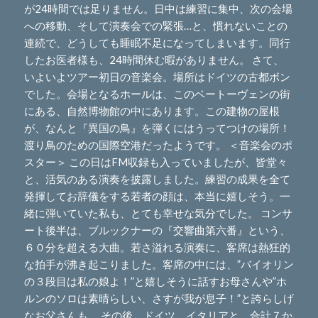
が24時間では足りません。日中は練習に集中、次の会場
への移動、そして演奏会での緊張…と、慣れないことの
連続で、どうしても睡眠不足になってしまいます。同行
したお医者様も、24時間休む暇がありません。 さて、
いよいよツアー初日の音楽会。場所はドイツの古都ボン
でした。会場となるホールは、このベートーヴェンの街
にある、自然博物館の中にあります。この建物の屋根
が、なんと『異国の鳥』を弾くにはうってつけの場所！
渡り鳥のための国際空港だったようです。 ＜音楽会のポ
スター＞ この日はFM収録も入っていましたが、皆堂々
と、活気のある演奏を披露しました。練習の成果を全て
発揮してお辞儀をする若者の顔は、本当に嬉しそう。一
緒に弾いていた私も、とても幸せな気分でした。 コンサ
ート後半は、ブルックナーの『交響曲第六番』という、
６０分を超える大曲。若さ溢れる演奏に、客席は熱狂的
な拍手が沸き起こりました。客席の中には、”バイオリン
の３段目は私の娘よ！”と嬉しそうに話すお母さんや”ホ
ルンのソロは素晴らしい、さすが我が息子！”と誇らしげ
なお父さんも。 その後、ドイツ、イタリアと、合計７か