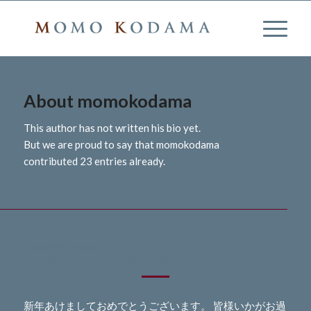
About
momokodama
This author has not written his bio yet.
But we are proud to say that
momokodama
contributed 23 entries already.
- Japanese Journal -
JANUARY 2014 – HAPPY NEW YEAR!
新年あけましておめでとうございます。 皆様いかがお過