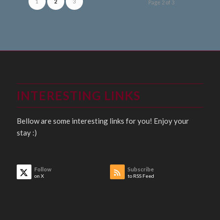
1
2
3
Page 2 of 3
INTERESTING LINKS
Bellow are some interesting links for you! Enjoy your
stay :)
Follow
Subscribe
on X
to RSS Feed