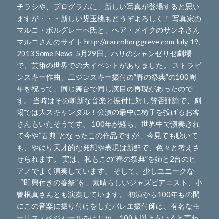
チラシや、プログラムに、新しい写真が登場すると思い
ますが・・・新しい児玉桃もどうぞよろしく！ 写真家の
マルコ・ボルグレーべ氏と、ヘア・メイクのサンネさん
マルコさんのサイト http://marcoborggreve.com July 19,
2013 Some News 5月29日、パリのシャンゼリゼ劇場
で、芸術の世界での大イベントがありました。 ストラビ
ンスキー作曲、二ジンスキー振付の”春の祭典”の100周
年を祝って、同じ舞台で同じ演目の再現があったので
す。 当時はその斬新な音楽と振付に対し賛否評論で、劇
場では大スキャンダル！公演の最中に椅子を投げるお客
さんもいたそうです。 100年が経ち、世界中で演奏され
て今や“古典”となったこの作品ですが、今見ても聴いて
も、やはり天才的な発想や表現は新鮮で、色々と考えさ
せられます。 実は、私もこの”春の祭典”を姉と2台のピ
アノでよく演奏しています。 そして、少しユニークな
〝即興付きの春祭”を、素晴らしいジャズピアニスト、小
曽根真さんとも演奏しています。 初演から100年もの間
にこの音楽に振り付けをしたバレエ振付師は、有名なモ
ーリス・ベジャールをはじめ、100人以上もいると言わ