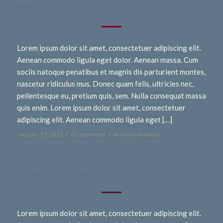
News
This is a post with post format of type Link
Lorem ipsum dolor sit amet, consectetuer adipiscing elit.
Aenean commodo ligula eget dolor. Aenean massa. Cum
sociis natoque penatibus et magnis dis parturient montes,
nascetur ridiculus mus. Donec quam felis, ultricies nec,
pellentesque eu, pretium quis, sem. Nulla consequat massa
quis enim. Lorem ipsum dolor sit amet, consectetuer
adipiscing elit. Aenean commodo ligula eget […]
/
/
January 17, 2012
0 Comments
by
momokodama
Frontpage Article
,
News
This is a standard post format with preview Picture
Lorem ipsum dolor sit amet, consectetuer adipiscing elit.