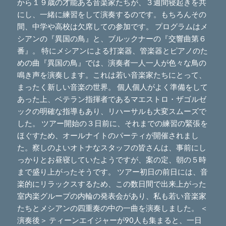
から１９歳の才能ある音楽家たちが、３週間寝起きを共
にし、一緒に練習をして演奏するのです。もちろんその
間、中学や高校は欠席しての参加です。 プログラムはメ
シアンの『異国の鳥』と、ブルックナーの『交響曲第６
番』。 特にメシアンによる打楽器、管楽器とピアノのた
めの曲『異国の鳥』では、演奏者一人一人が色々な鳥の
鳴き声を演奏します。これは若い音楽家たちにとって、
まったく新しい音楽の世界。 個人個人がよく準備をして
あった上、ベテラン指揮者であるマエストロ・ザゴルゼ
ックの明確な指導もあり、リハーサルも大変スムーズで
した。 ツアー開始の３日前に、それまでの練習の緊張を
ほぐすため、オールナイトのパーティが開催されまし
た。察しのよいオトナなスタッフの皆さんは、事前にし
っかりとお昼寝していたようですが、案の定、朝の５時
まで盛り上がったそうです。 ツアー初日の前日には、音
楽的にリラックスするため、この数日間で出来上がった
室内楽グループの内輪の発表会があり、私も若い音楽家
たちとメシアンの四重奏の中の一曲を演奏しました。 ＜
演奏後＞ ティーンエイジャーが90人も集まると、一日