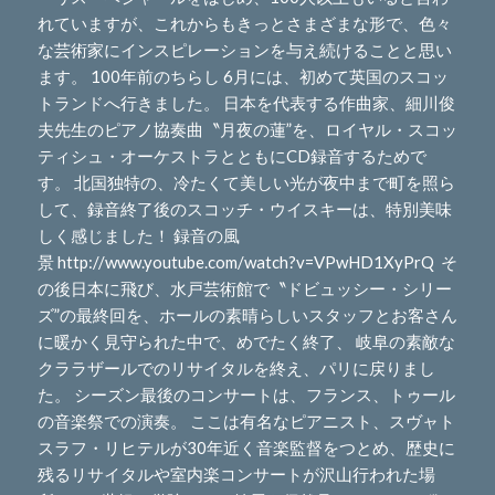
れていますが、これからもきっとさまざまな形で、色々
な芸術家にインスピレーションを与え続けることと思い
ます。 100年前のちらし 6月には、初めて英国のスコッ
トランドへ行きました。 日本を代表する作曲家、細川俊
夫先生のピアノ協奏曲〝月夜の蓮”を、ロイヤル・スコッ
ティシュ・オーケストラとともにCD録音するためで
す。 北国独特の、冷たくて美しい光が夜中まで町を照ら
して、録音終了後のスコッチ・ウイスキーは、特別美味
しく感じました！ 録音の風
景 http://www.youtube.com/watch?v=VPwHD1XyPrQ そ
の後日本に飛び、水戸芸術館で〝ドビュッシー・シリー
ズ”の最終回を、ホールの素晴らしいスタッフとお客さん
に暖かく見守られた中で、めでたく終了、 岐阜の素敵な
クララザールでのリサイタルを終え、パリに戻りまし
た。 シーズン最後のコンサートは、フランス、トゥール
の音楽祭での演奏。 ここは有名なピアニスト、スヴャト
スラフ・リヒテルが30年近く音楽監督をつとめ、歴史に
残るリサイタルや室内楽コンサートが沢山行われた場