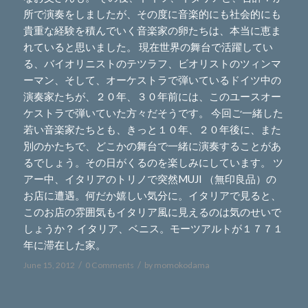
所で演奏をしましたが、その度に音楽的にも社会的にも
貴重な経験を積んでいく音楽家の卵たちは、本当に恵ま
れていると思いました。 現在世界の舞台で活躍してい
る、バイオリニストのテツラフ、ビオリストのツィンマ
ーマン、そして、オーケストラで弾いているドイツ中の
演奏家たちが、２０年、３０年前には、このユースオー
ケストラで弾いていた方々だそうです。 今回ご一緒した
若い音楽家たちとも、きっと１０年、２０年後に、また
別のかたちで、どこかの舞台で一緒に演奏することがあ
るでしょう。その日がくるのを楽しみにしています。 ツ
アー中、イタリアのトリノで突然MUJI （無印良品）の
お店に遭遇。何だか嬉しい気分に。イタリアで見ると、
このお店の雰囲気もイタリア風に見えるのは気のせいで
しょうか？ イタリア、ベニス。モーツアルトが１７７１
年に滞在した家。
/
/
June 15, 2012
0 Comments
by
momokodama