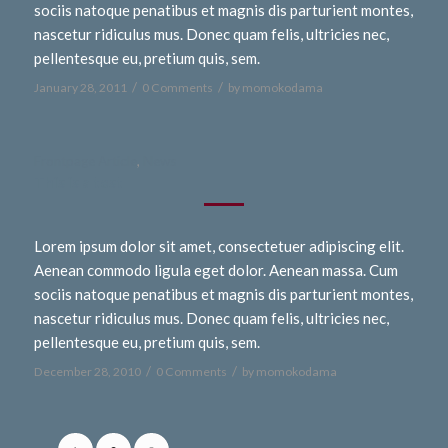
sociis natoque penatibus et magnis dis parturient montes,
nascetur ridiculus mus. Donec quam felis, ultricies nec,
pellentesque eu, pretium quis, sem.
/
/
January 28, 2011
0 Comments
by
momokodama
Frontpage Article
,
News
This is a test
Lorem ipsum dolor sit amet, consectetuer adipiscing elit.
Aenean commodo ligula eget dolor. Aenean massa. Cum
sociis natoque penatibus et magnis dis parturient montes,
nascetur ridiculus mus. Donec quam felis, ultricies nec,
pellentesque eu, pretium quis, sem.
/
/
December 28, 2010
0 Comments
by
momokodama