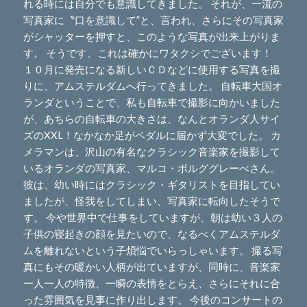
れる時には自分でも意識してきました。 それが、一流の
写真家に〝口を意識して”と、言われ、さらにその写真家
がシャッターを押すと、このような写真が出来上がりま
す。 そうです、これは確かにワタクシでございます！
１０月に発売になる新しいＣＤなどに使用する写真を撮
りに、アムステルダムへ行ってきました。 自転車大国オ
ランダということで、私も自転車で撮影に向かいました
が、あちらの自転車の大きさは、なんとオランダ人サイ
ズのXXL！なかなか足がペダルに届かず大変でした。 カ
メラマンは、沢山の有名なクラシック音楽家を撮影して
いるオランダの写真家、マルコ・ボルググレーべさん。
彼は、幼い時にはクラシック・ギタリストを目指してい
ましたが、怪我をしてしまい、写真家に転向したそうで
す。 今や世界中で仕事をしていますが、朝は幼い３人の
子供の寝起きの顔を見たいので、なるべくアムステルダ
ムを離れないという子煩悩でいらっしゃいます。 撮る写
真にもその暖かい人柄が出ていますが、同時に、音楽家
一人一人の特徴、一瞬の表情をとらえ、さらにそれに合
った雰囲気を見事に作り出します。 今後のコンサートの