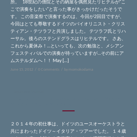
所。 18世紀の僧院とその納屋を偶然見たリヒテルが”こ
こで演奏をしたい”と言った事がきっかけだったそうで
す。 この音楽祭で演奏するのは、今回が2回目ですが、
今回はとても尊敬するドイツのバイオリニスト・クリス
ティアン・テツラフと共演しました。 テツラフ氏とリハ
ーサル。後ろのステンドグラスはリヒテルです。 さあ、
これから夏休み！…といっても、次の勉強と、メシアン
フェスティバルでの演奏が待っていますが…その前にア
ムステルダムへ！！ May […]
/
/
June 15, 2012
0 Comments
by
momokodama
- Japanese Journal -
JANUARY 2014 First Concerts of the Year – Making
Music with Young Musicians
２０１４年の初仕事は、ドイツのユースオーケストラと
共にまわったドイツ～イタリア・ツアーでした。 １４歳